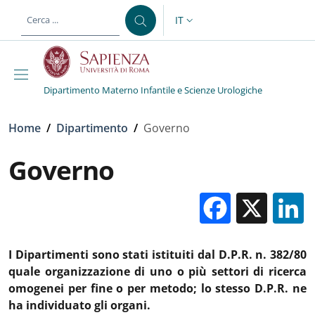
Salta al contenuto principale
Skip to footer content
IT
SELETTORE LINGUA: CURREN
Dipartimento Materno Infantile e Scienze Urologiche
Briciole di pane
Home
/
Dipartimento
/
Governo
Governo
Facebo
X
I Dipartimenti sono stati istituiti dal D.P.R. n. 382/80
quale organizzazione di uno o più settori di ricerca
omogenei per fine o per metodo; lo stesso D.P.R. ne
ha individuato gli organi.