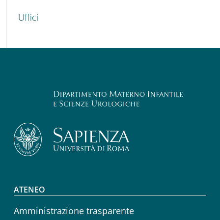
Uffici
Footer menu
ATENEO
Amministrazione trasparente