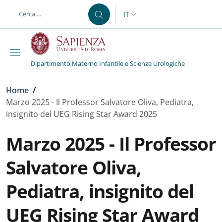
Salta al contenuto principale
Skip to footer content
IT
SELETTORE LINGUA: CURREN
Dipartimento Materno Infantile e Scienze Urologiche
Briciole di pane
Home
/
Marzo 2025 - Il Professor Salvatore Oliva, Pediatra,
insignito del UEG Rising Star Award 2025
Marzo 2025 - Il Professor
Salvatore Oliva,
Pediatra, insignito del
UEG Rising Star Award