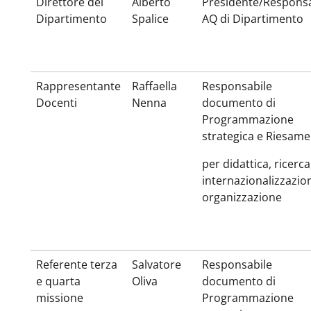
Direttore del
Alberto
Presidente/Responsa
Dipartimento
Spalice
AQ di Dipartimento
Rappresentante
Raffaella
Responsabile
Docenti
Nenna
documento di
Programmazione
strategica e Riesam
per didattica, ricerca
internazionalizzazio
organizzazione
Referente terza
Salvatore
Responsabile
e quarta
Oliva
documento di
missione
Programmazione