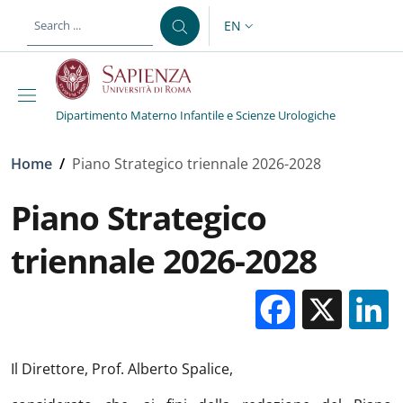
Skip to main content
Skip to footer content
EN
LANGUAGE SWITCHER: CURR
Dipartimento Materno Infantile e Scienze Urologiche
Breadcrumb
Home
/
Piano Strategico triennale 2026-2028
Piano Strategico
triennale 2026-2028
Facebo
X
Il Direttore, Prof. Alberto Spalice,