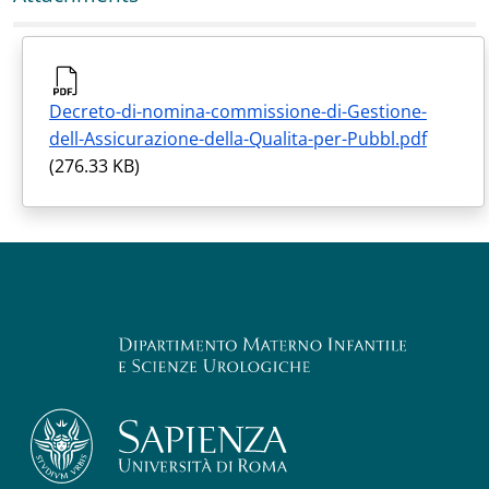
Decreto-di-nomina-commissione-di-Gestione-
dell-Assicurazione-della-Qualita-per-Pubbl.pdf
(276.33 KB)