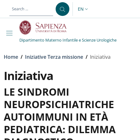
Skip to main content
Skip to footer content
EN
LANGUAGE SWITCHER: CURR
Dipartimento Materno Infantile e Scienze Urologiche
Breadcrumb
Home
/
Iniziative Terza missione
/
Iniziativa
Iniziativa
LE SINDROMI
NEUROPSICHIATRICHE
AUTOIMMUNI IN ETÀ
PEDIATRICA: DILEMMA