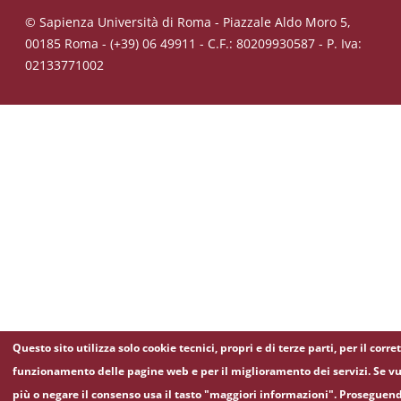
© Sapienza Università di Roma - Piazzale Aldo Moro 5,
00185 Roma - (+39) 06 49911 - C.F.: 80209930587 - P. Iva:
02133771002
Questo sito utilizza solo cookie tecnici, propri e di terze parti, per il corre
funzionamento delle pagine web e per il miglioramento dei servizi. Se vu
più o negare il consenso usa il tasto "maggiori informazioni". Proseguen