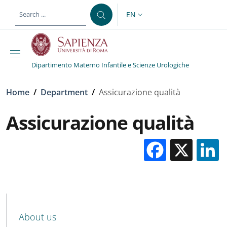
Skip to main content
Skip to footer content
EN
LANGUAGE SWITCHER: CURR
Dipartimento Materno Infantile e Scienze Urologiche
Breadcrumb
Home
/
Department
/
Assicurazione qualità
Assicurazione qualità
Facebo
X
MENU CEV SECOND NAVIGATION
About us